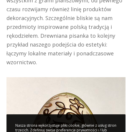
wszystkim z grami planszowymi, od pewnego
czasu rozwijamy również linię produktów
dekoracyjnych. Szczególnie bliskie są nam
przedmioty inspirowane polską tradycją i
rękodziełem. Drewniana pisanka to kolejny
przykład naszego podejścia do estetyki:
łączymy lokalne materiały i ponadczasowe
wzornictwo.
Nasza strona wykorzystuje pliki cookie, głównie z usług stron
trzecich. Zdefiniuj swoje preferencje prywatności i / lub