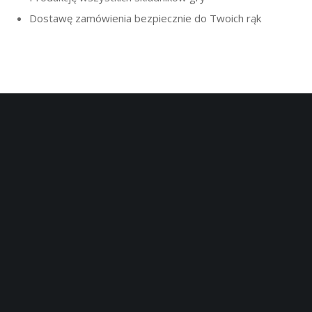
Dostawę zamówienia bezpiecznie do Twoich rąk
Korzyści:
Promocja organizacji w unikalnej formule
Pełna personalizacja oraz indywidualna narracja
Prowadzenie działań edukacyjnych poprzez rozrywkę
Możliwość pełnego brandingu gry
Wyróżnienie organizacji na rynku
Uświetnienie i pamiątka dla jubileuszy oraz ważnych
wydarzeń
Poszerzenie oferty o nowy produkt dla klientów