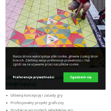
Nasza strona wykorzystuje pliki cookie, głównie z usług stron
trzecich. Zdefiniuj swoje preferencje prywatności i / lub
zgódź się na używanie przez nas plików cookie.
Oferujemy kompleksową obsługę,
Preferencje prywatności
Zgadzam się
obejmującą:
Główną koncepcję i zasady gry
Profesjonalny projekt graficzny
Produkcję wszystkich składników gry