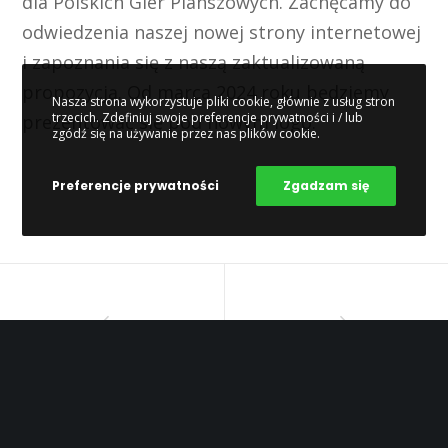
dla Polskich Gier Planszowych. Zachęcamy do
odwiedzenia naszej nowej strony internetowej
i zapoznania się z naszą zaktualizowaną
propozycją. Od marca 2024 roku będziemy
Nasza strona wykorzystuje pliki cookie, głównie z usług stron
trzecich. Zdefiniuj swoje preferencje prywatności i / lub
prezentować się pod nowym logo.
zgódź się na używanie przez nas plików cookie.
Preferencje prywatności
Zgadzam się